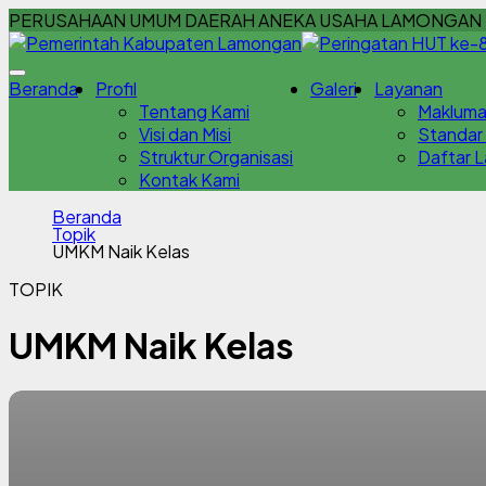
PERUSAHAAN UMUM DAERAH ANEKA USAHA LAMONGAN 
Beranda
Profil
Galeri
Layanan
Tentang Kami
Makluma
Visi dan Misi
Standar
Struktur Organisasi
Daftar 
Kontak Kami
Beranda
Topik
UMKM Naik Kelas
TOPIK
UMKM Naik Kelas