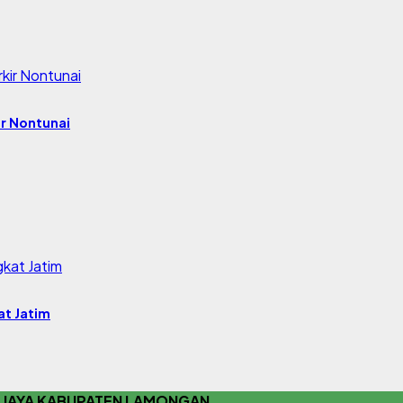
r Nontunai
at Jatim
 JAYA KABUPATEN LAMONGAN