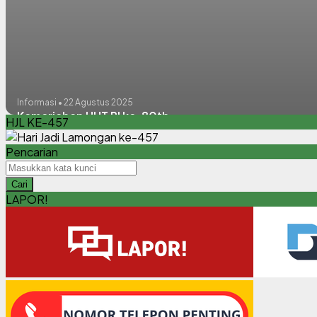
Informasi • 22 Agustus 2025
Kemeriahan HUT RI ke-80th
HJL KE-457
Pencarian
Cari
LAPOR!