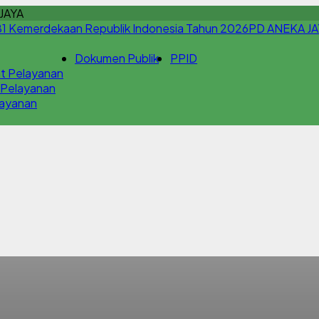
JAYA
PD ANEKA JA
Dokumen Publik
PPID
t Pelayanan
 Pelayanan
Layanan